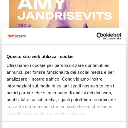
Questo sito web utilizza i cookie
Utilizziamo i cookie per personalizzare contenuti ed
annunci, per fornire funzionalità dei social media e per
Amy Jandrisevits
analizzare il nostro traffico. Condividiamo inoltre
informazioni sul modo in cui utilizza il nostro sito con i
nostri partner che si occupano di analisi dei dati web,
CEO di A Doll Like Me 💬 “Il potere non
pubblicità e social media, i quali potrebbero combinarle
riguarda le capacità, ma ...
con altre informazioni che ha fornito loro o che hanno
raccolto dal suo utilizzo dei loro servizi.