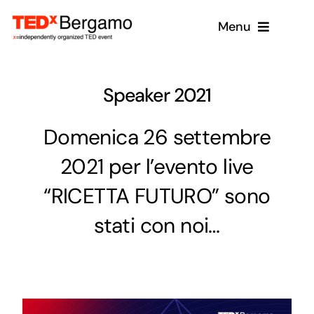
Salta
Menu
al
contenuto
Home
Speaker 2021
Chi siamo
Domenica 26 settembre
Eventi
2021 per l’evento live
Partner e Patrocini
“RICETTA FUTURO” sono
Donazione
stati con noi…
Speaker
News
Contatti