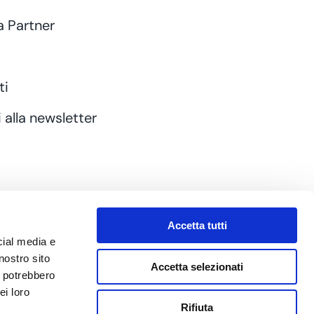
a Partner
ti
i alla newsletter
Accetta tutti
cial media e
nostro sito
Accetta selezionati
i potrebbero
ei loro
Privacy Policy
|
Cookie Policy
Rifiuta