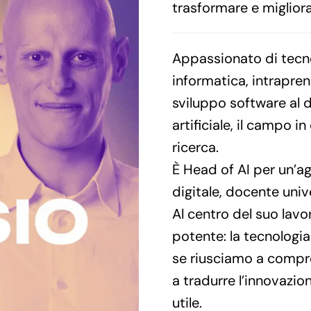
trasformare e migliora
Appassionato di tecno
informatica, intrapre
sviluppo software al di
artificiale, il campo i
ricerca.
È Head of AI per un’a
digitale, docente univ
Al centro del suo lav
potente: la tecnologi
se riusciamo a compre
a tradurre l’innovazio
utile.