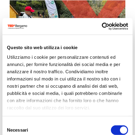
Questo sito web utilizza i cookie
Utilizziamo i cookie per personalizzare contenuti ed
annunci, per fornire funzionalità dei social media e per
Insieme per un futuro più verde
analizzare il nostro traffico. Condividiamo inoltre
Ottobre 6th, 2025
informazioni sul modo in cui utilizza il nostro sito con i
nostri partner che si occupano di analisi dei dati web,
pubblicità e social media, i quali potrebbero combinarle
TEDxBergamo crede nel potere delle idee
con altre informazioni che ha fornito loro o che hanno
che generano impatto, anche
raccolto dal suo utilizzo dei loro servizi.
sull’ambiente. Tra i nostri valori ci sono
Selezione
infatti l’attenzione ...
Necessari
del