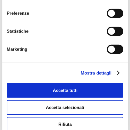
consenso
Preferenze
Statistiche
Marketing
Mostra dettagli
Il Manifesto del POTERE
Accetta tutti
Giugno 26th, 2025
Accetta selezionati
Il POTERE in 10 idee Abbiamo chiesto agli
spettatori della IX edizione TEDxBergamo:
Rifiuta