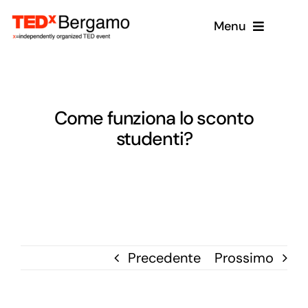
Salta
Menu
al
contenuto
Home
Chi siamo
Come funziona lo sconto
Eventi
studenti?
Partner e Patrocini
Donazione
Speaker
Precedente
Prossimo
News
Contatti