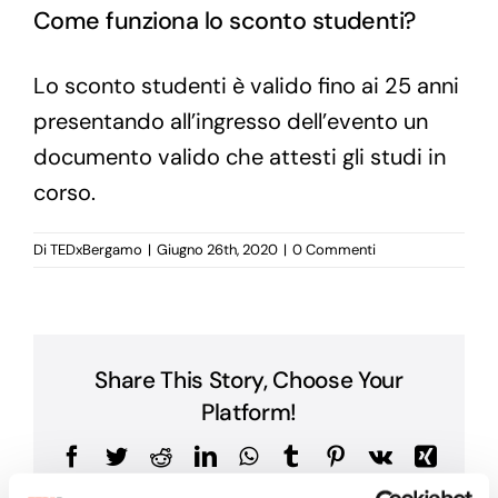
Come funziona lo sconto studenti?
Lo sconto studenti è valido fino ai 25 anni
presentando all’ingresso dell’evento un
documento valido che attesti gli studi in
corso.
Di
TEDxBergamo
|
Giugno 26th, 2020
|
0 Commenti
Share This Story, Choose Your
Platform!
Facebook
Twitter
Reddit
LinkedIn
WhatsApp
Tumblr
Pinterest
Vk
Xing
Email