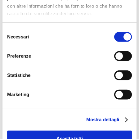
con altre informazioni che ha fornito loro o che hanno
TEDxBergamo per Christmas Design
raccolto dal suo utilizzo dei loro servizi.
2025
Selezione
Novembre 19th, 2025
Necessari
del
consenso
Preferenze
Statistiche
Marketing
Mostra dettagli
Accetta tutti