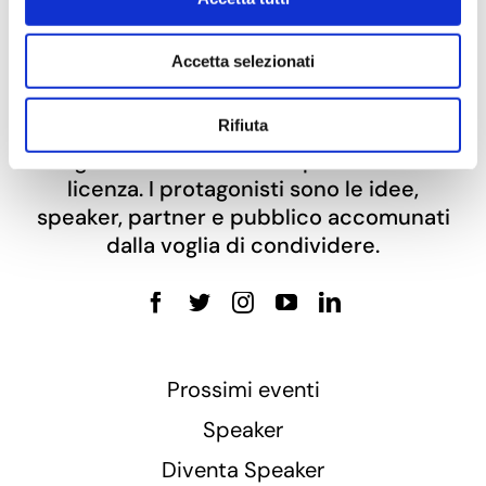
Accetta selezionati
Rifiuta
TEDx
Bergamo
è l’evento in stile
TED
organizzato in modo indipendente su
licenza. I protagonisti sono le idee,
speaker, partner e pubblico accomunati
dalla voglia di condividere.
Prossimi eventi
Speaker
Diventa Speaker