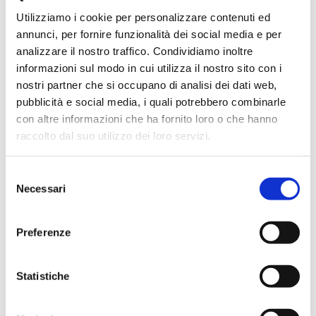
organizzatore di numerosi
Utilizziamo i cookie per personalizzare contenuti ed
congressi dedicati alla scienza
annunci, per fornire funzionalità dei social media e per
analizzare il nostro traffico. Condividiamo inoltre
spaziale (Trento 1999, Elba 2002,
informazioni sul modo in cui utilizza il nostro sito con i
Washington 2003, Pechino 2006,
nostri partner che si occupano di analisi dei dati web,
CERN 2012).
pubblicità e social media, i quali potrebbero combinarle
con altre informazioni che ha fornito loro o che hanno
Svolge inoltre attività di
raccolto dal suo utilizzo dei loro servizi.
divulgazione scientifica
collaborando con i quotidiani La
Selezione
Necessari
Stampa, Il Corriere della Sera, Il
del
consenso
Sole 24 Ore e i periodici L’Indice e
Preferenze
Le Scienze dove da anni tiene una
rubrica mensile e un blog “Astri e
Statistiche
Particelle”.