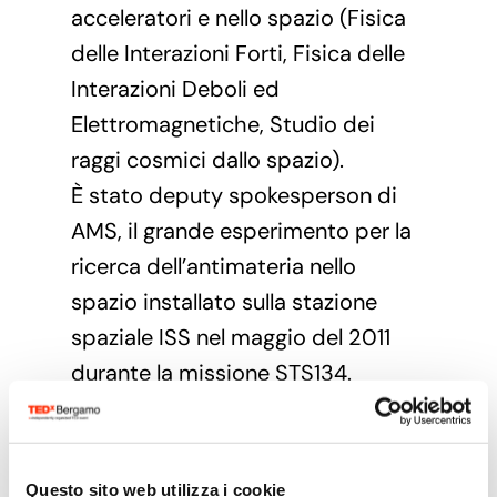
acceleratori e nello spazio (Fisica
delle Interazioni Forti, Fisica delle
Interazioni Deboli ed
Elettromagnetiche, Studio dei
raggi cosmici dallo spazio).
È stato deputy spokesperson di
AMS, il grande esperimento per la
ricerca dell’antimateria nello
spazio installato sulla stazione
spaziale ISS nel maggio del 2011
durante la missione STS134.
Oltre ad essere autore di oltre 400
lavori pubblicati su riviste
internazionali e di tre brevetti, è
Questo sito web utilizza i cookie