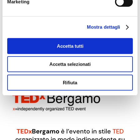
Marketing
Guarda il Talk
–
Torna agli
Speaker
Mostra dettagli
Accetta tutti
Accetta selezionati
Rifiuta
TEDx
Bergamo
è l’evento in stile
TED
organizzato in modo indipendente su