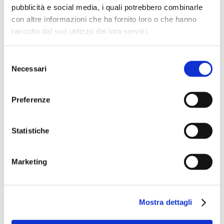
In attesa di Rio 2016, Martina si
pubblicità e social media, i quali potrebbero combinarle
con altre informazioni che ha fornito loro o che hanno
allena per infrangere il proprio WR
raccolto dal suo utilizzo dei loro servizi.
di categoria (15’18 nei 100m) e per
superare quello del salto in lungo
Selezione
dell’australiana Cartwright.”
Necessari
del
consenso
Preferenze
Guarda il Talk
–
Torna agli
Speaker
Statistiche
Marketing
Mostra dettagli