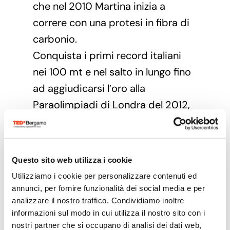
che nel 2010 Martina inizia a
correre con una protesi in fibra di
carbonio.
Conquista i primi record italiani
nei 100 mt e nel salto in lungo fino
ad aggiudicarsi l’oro alla
Paraolimpiadi di Londra del 2012,
abbattendo il muro dei 16 secondi
nella gara madre dei 100m, nella
categoria t42. All’orizzonte, gli
Questo sito web utilizza i cookie
ultimi sprint per il raggiungimento
Utilizziamo i cookie per personalizzare contenuti ed
della laurea, ma prima l’esperienza
annunci, per fornire funzionalità dei social media e per
analizzare il nostro traffico. Condividiamo inoltre
da giornalista per Ability Channel
informazioni sul modo in cui utilizza il nostro sito con i
alle Paralimpiadi di Sochi 2014.
nostri partner che si occupano di analisi dei dati web,