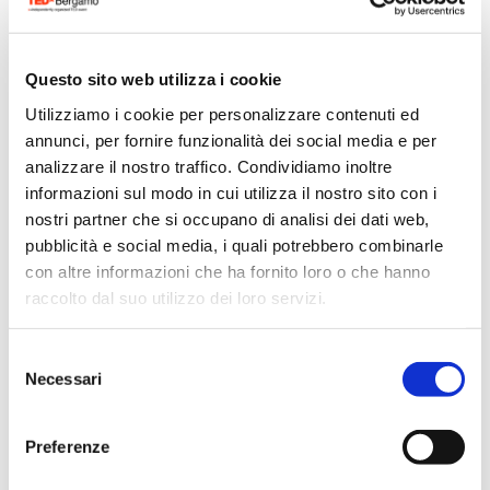
network Wonderfull Women +,
dove collabora con altre donne
per promuovere l’empowerment e
Questo sito web utilizza i cookie
il supporto reciproco.
Utilizziamo i cookie per personalizzare contenuti ed
annunci, per fornire funzionalità dei social media e per
analizzare il nostro traffico. Condividiamo inoltre
informazioni sul modo in cui utilizza il nostro sito con i
nostri partner che si occupano di analisi dei dati web,
Torna alle Speaker
pubblicità e social media, i quali potrebbero combinarle
con altre informazioni che ha fornito loro o che hanno
raccolto dal suo utilizzo dei loro servizi.
Selezione
Necessari
del
consenso
Preferenze