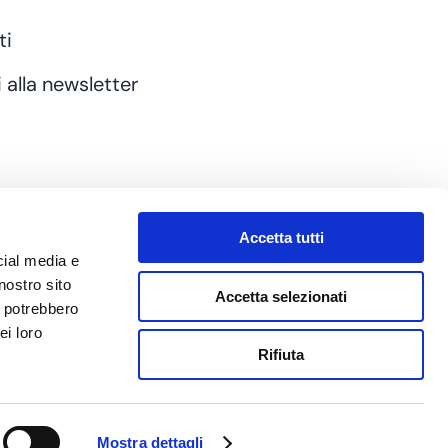
ti
i alla newsletter
Accetta tutti
cial media e
nostro sito
Accetta selezionati
i potrebbero
ei loro
Privacy Policy
|
Cookie Policy
Rifiuta
P.IVA: 04524070168
Mostra dettagli