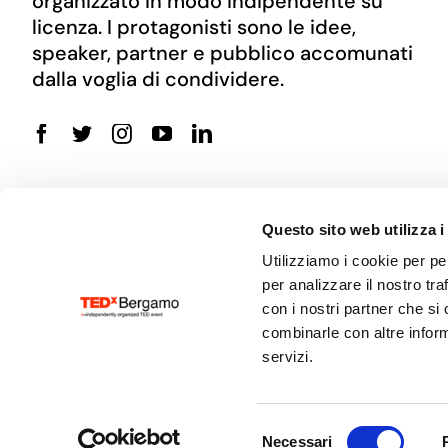
organizzato in modo indipendente su
licenza. I protagonisti sono le idee,
speaker, partner e pubblico accomunati
dalla voglia di condividere.
Questo sito web utilizza i
Utilizziamo i cookie per pe
per analizzare il nostro tra
con i nostri partner che si
combinarle con altre inform
© 2022
TEDx
Bergamo
| Made by
OTO Agency
servizi.
Selezione
Necessari