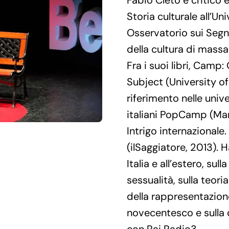
Fabio Cleto è critico 
Storia culturale all’U
Osservatorio sui Segn
della cultura di massa
Fra i suoi libri, Camp
Subject (University of
riferimento nelle univ
italiani PopCamp (Ma
Intrigo internazionale
(ilSaggiatore, 2013). 
Italia e all’estero, sul
sessualità, sulla teor
della rappresentazione
novecentesco e sulla 