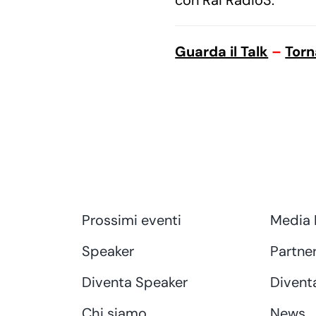
con Rai Radio3.
Guarda il Talk
–
Torn
Prossimi eventi
Media 
Speaker
Partner
Diventa Speaker
Divent
Chi siamo
News