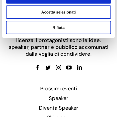
Accetta selezionati
TEDx
Bergamo
è l’evento in stile
TED
Rifiuta
organizzato in modo indipendente su
licenza. I protagonisti sono le idee,
speaker, partner e pubblico accomunati
dalla voglia di condividere.
Prossimi eventi
Speaker
Diventa Speaker