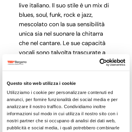
live italiano. Il suo stile è un mix di
blues, soul, funk, rock e jazz,
mescolato con la sua sensibilità
unica sia nel suonare la chitarra
che nel cantare. Le sue capacità
vocali sono talvolta trascurate a
causa della sua straordinaria
tecnica chitarristica. L’elenco
completo delle sue esibizioni dal
Questo sito web utilizza i cookie
vivo è impossibile da elencare. Nel
Utilizziamo i cookie per personalizzare contenuti ed
corso della sua carriera ha
annunci, per fornire funzionalità dei social media e per
analizzare il nostro traffico. Condividiamo inoltre
condiviso il palco con Africa
informazioni sul modo in cui utilizza il nostro sito con i
United nel 2011, Bob Brozman nel
nostri partner che si occupano di analisi dei dati web,
2012, Modena City Ramblers nel
pubblicità e social media, i quali potrebbero combinarle