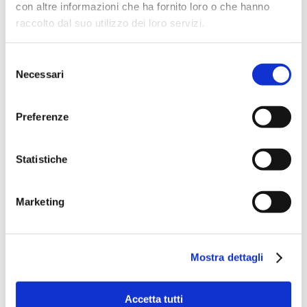
con altre informazioni che ha fornito loro o che hanno
2013, Greg Izor nel 2016, Fabio
raccolto dal suo utilizzo dei loro servizi.
Treves nel 2016, Innes Sibun nel
2017 solo per citarne alcuni.
Selezione
Necessari
del
consenso
Guarda il Talk
–
Torna agli
Preferenze
Speaker
Statistiche
Marketing
Mostra dettagli
Accetta tutti